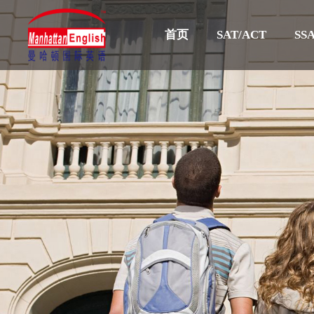
首页
SAT/ACT
SSA