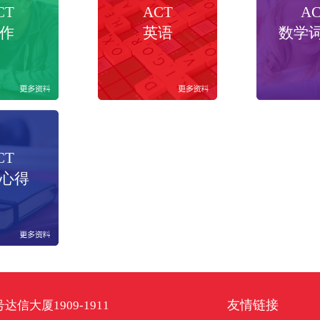
CT
ACT
A
作
英语
数学
CT
心得
友情链接
信大厦1909-1911