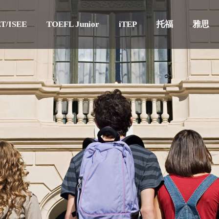
T/ISEE
TOEFL Junior
iTEP
托福
雅思