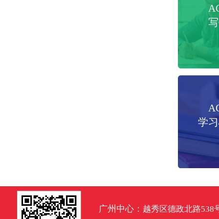
A
写
A
学习
广州中心：
越秀区德政北路538号达