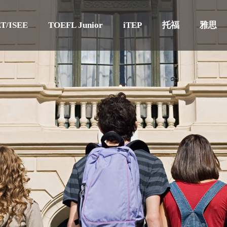
T/ISEE
TOEFL Junior
iTEP
托福
雅思