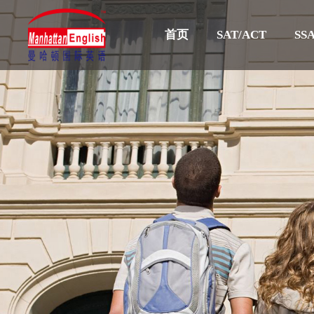
首页
SAT/ACT
SSA