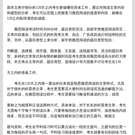
面本文将仔细分析120天之内考生要做哪些具体工作，通过对阅读文章内容
和题型的分析，考生可以宏观上把握复习雅思阅读的速度和内容，能够在
120之内取得满意的成绩。
雅思阅读考试时间为60分钟，题目类型灵活，就留学类雅思阅读而言，
文章内容庞杂，包括正式的科普类文章、杂志、广告或其他介绍说明性的文
章。另外，从题目类型上来分析，留学类雅思阅读的题目类型包括：
判断题、选择题、填空题、图表题、主旨题、连线题等等。灵活的题目类
型、多样的文章形式和有限的解题时间是考生想取得雅思阅读高分的巨大障
碍。本文将从文章内容、题目类型、选项设计等方面集中讨论考生在120
天之内的准备工作。
考生在120天之内第一紧迫的任务就是熟悉雅思阅读的文章样式。尤其
对于很长的科普类文章，考生更需要花大量时间去研读其迅速的解题方法。
总的来说，在雅思阅读过程中，考生需要练习略读和速读的方法，或简
要称之为精度和泛读这两种方式。具体来说，对于长长的科普类文章，考生
无需每个字每个字的读出来，只要将每段的大意读出来即可。虽然每段内容
很多，而且涉及不同话题，但是每段都有自己独立的主题句。根据主
题句原则，考生在平时练习时可以重点读出一段的主题句，主题句的位置一
般为每段的开头第一句话。平时练习阅读速度时，考生就要有目的的练习找