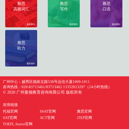
雅思
雅思
雅思
高频词汇
写作
口语
雅思
听力
广州中心：
越秀区德政北路538号达信大厦1909-1911
咨询热线：
020-83713461/83713462 13352813297（24小时热线）
© 2020 广州曼顿教育咨询有限公司 版权所有
友情链接
托福官网
SSAT官网
雅思官网
SAT官网
ACT官网
iTEP官网
TOEFL Junior官网