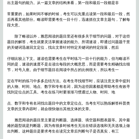
出主题句的能力。从一篇文章的结构来看，第一段和最后一段都是非
常重要的，如果时间不够的时候，考生可以先重点读第一段和最后一段，然
后再看其他部分。略读即需要考生一目十行，迅速抓住文章主题句，了解每
段大意。
除了略读以外，雅思阅读的题目里还有很多关于细节的问题，对于这些
题目的解答，考生就要灵活掌握速读的能力。所谓速读，即通过问题题干里
的关键词迅速回文定位，找出文章针对特定关键词的特定段落，然后
仔细比较上下文。速读也需要考生在平时练习一目十行的能力，但与略读不
同的是，速读的速度不是去读出每段的大概意思，而是需要考生精确找出细
节，对号入座。由于细节题目在阅读中所占的比例很大，所以考生一
定在平时的练习中多多总结方法。在考生寻找细节时，应该注意文章中提到
的人物、时间、地点、数字和专有名词，因为这些因素都是帮助考生有效寻
找到定位点的工具。考生在练习时要渐渐习惯通过人物、时间、地
点、数字和专有名词找出题目中的文章定位点。当考生可以熟练解答科普类
文章的文章内容时，就会很快做出其他文体的文章。
雅思阅读的题目里主要是判断题、选择题、填空题和图表题等。其中最
难的题型就是判断题，因为有很多时候考生无法在错误选项和无关选项上做
出判断。这种题目是要求考生在读完文章后判断句子是否真实，有三