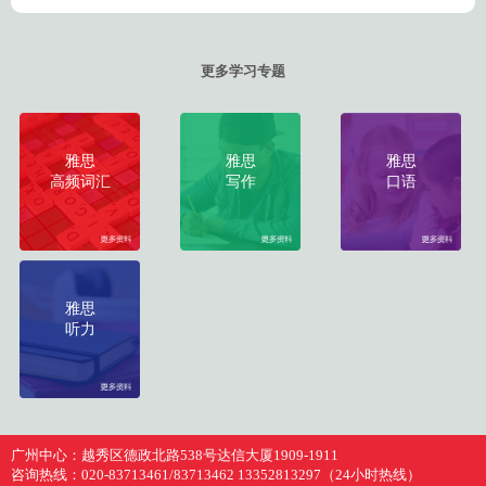
更多学习专题
雅思
雅思
雅思
高频词汇
写作
口语
雅思
听力
广州中心：
越秀区德政北路538号达信大厦1909-1911
咨询热线：
020-83713461/83713462 13352813297（24小时热线）