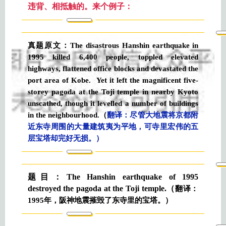
违背、相抵触的。来个例子：
真题原文：The disastrous Hanshin earthquake in
1995 killed 6,400 people,
toppled elevated
highways, flattened office blocks and devastated the
port area of Kobe. Yet
it left the magnificent five-
storey pagoda at the Toji temple in nearby Kyoto
unscathed, though it levelled a number of buildings
in the neighbourhood.（
翻译：尽管大地震将京都附
近东寺周围的大量建筑夷为平地，可寺里宏伟的五
层宝塔却完好无损。
）
题目：The Hanshin earthquake of 1995
destroyed the pagoda at the Toji temple.（
翻译：
1995年，阪神地震摧毁了东寺里的宝塔。）