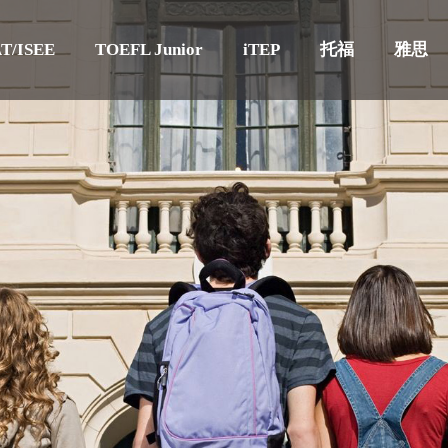
T/ISEE
TOEFL Junior
iTEP
托福
雅思