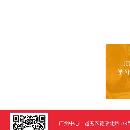
iT
学习
广州中心：
越秀区德政北路538号达